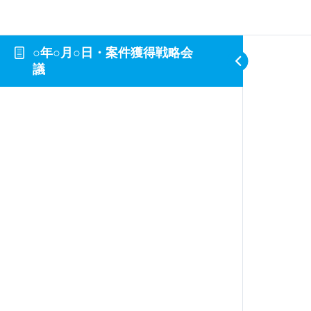
○年○月○日・案件獲得戦略会
議