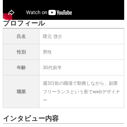
プロフィール
氏名
隈元 啓介
性別
男性
年齢
30代前半
週3日前の職場で勤務しながら、副業
職業
フリーランスという形でwebデザイナ
ー
インタビュー内容