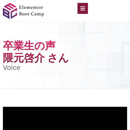
内
容
を
ス
キ
卒業生の声
ッ
隈元啓介 さん
プ
Voice