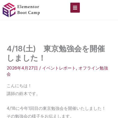
内
容
を
ス
キ
ッ
4/18(土) 東京勉強会を開催
プ
しました！
2026年4月27日
/
イベントレポート
,
オフライン勉強
会
こんにちは！
講師の鈴木です。
4/18に今年1回目の東京勉強会を開催いたしました！
その勉強会の様子をお伝えします。